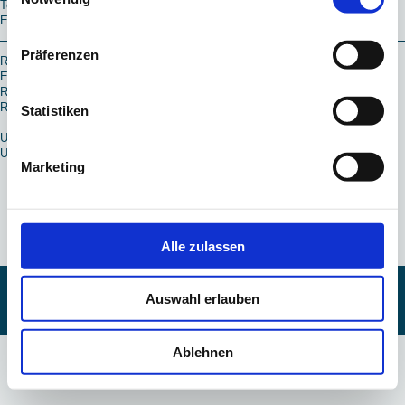
Telefax: 07672/9521
E-Mail:
Info(at)Defrenne.de
Präferenzen
Registereintrag
Eintragung im Handelsregister
Registergericht: Freiburg
Registernummer: HRA 650274
Statistiken
Umsatzsteuer-ID
Umsatzsteuer-Identifikationsnummer: DE 232901132
Marketing
Teilen
Alle zulassen
Login
Druckversion
|
Sitemap
Auswahl erlauben
Webansicht
© Elektro Defrenne
Ablehnen