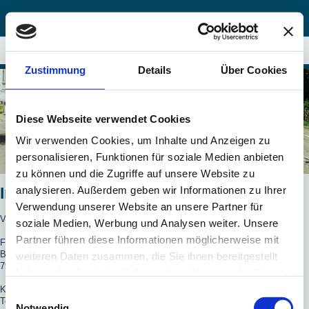
Zustimmung
Details
Über Cookies
Diese Webseite verwendet Cookies
Wir verwenden Cookies, um Inhalte und Anzeigen zu
personalisieren, Funktionen für soziale Medien anbieten
zu können und die Zugriffe auf unsere Website zu
analysieren. Außerdem geben wir Informationen zu Ihrer
Impressum
Verwendung unserer Website an unsere Partner für
Verantwortlich:
soziale Medien, Werbung und Analysen weiter. Unsere
Partner führen diese Informationen möglicherweise mit
Frank
Defrenne
Bernau-Menzenschwander-Str. 2-4
weiteren Daten zusammen, die Sie ihnen bereitgestellt
79837
St. Blasien
haben oder die sie im Rahmen Ihrer Nutzung der Dienste
gesammelt haben.
Kontakt:
Einwilligungsauswahl
Telefon: 07672/521
Notwendig